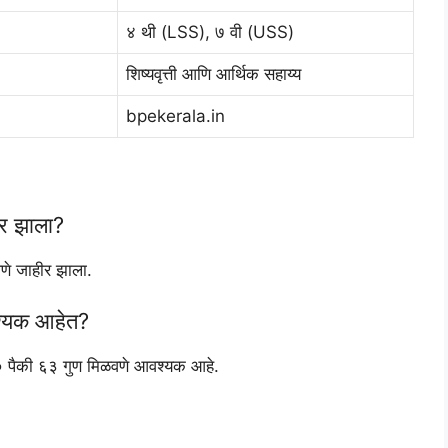
४ थी (LSS), ७ वी (USS)
शिष्यवृत्ती आणि आर्थिक सहाय्य
bpekerala.in
ीर झाला?
णे जाहीर झाला.
वश्यक आहेत?
ान ९० पैकी ६३ गुण मिळवणे आवश्यक आहे.