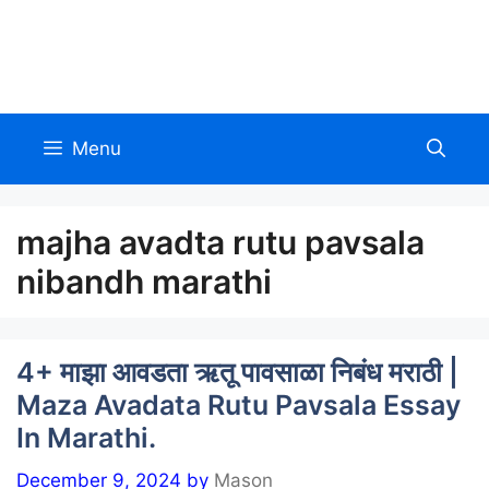
Skip
to
Allinmarathi.net
content
Menu
majha avadta rutu pavsala
nibandh marathi
4+ माझा आवडता ऋतू पावसाळा निबंध मराठी |
Maza Avadata Rutu Pavsala Essay
In Marathi.
December 9, 2024
by
Mason