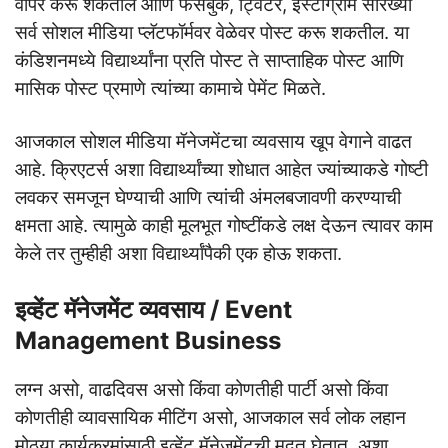
वापर करू शकतील आणि फेसबुक, ट्विटर, इंस्टाग्राम सारख्या
सर्व सोशल मीडिया प्लॅटफॉर्मवर वेळेवर पोस्ट करू शकतील. या
कंडिशनमध्ये विद्यार्थ्यांना प्रति पोस्ट ते साप्ताहिक पोस्ट आणि
मासिक पोस्ट प्रमाणे त्यांच्या कामाचे पेमेंट मिळते.
आजकाल सोशल मीडिया मॅनेजमेंटचा व्यवसाय खूप वेगाने वाढत
आहे. क्रिएटर्स अशा विद्यार्थ्यांच्या शोधात आहेत ज्यांच्याकडे गोष्टी
लवकर समजून घेण्याची आणि त्यांची अंमलबजावणी करण्याची
क्षमता आहे. त्यामुळे काही मूलभूत गोष्टींकडे लक्ष देऊन त्यावर काम
केले तर तुम्हीही अशा विद्यार्थ्यांपैकी एक होऊ शकता.
इव्हेंट मॅनेजमेंट व्यवसाय / Event
Management Business
लग्न असो, वाढदिवस असो किंवा कोणतीही पार्टी असो किंवा
कोणतीही व्यावसायिक मीटिंग असो, आजकाल सर्व लोक लहान
मोठ्या कार्यक्रमांसाठी इव्हेंट मॅनेजमेंटची मदत घेतात. अशा