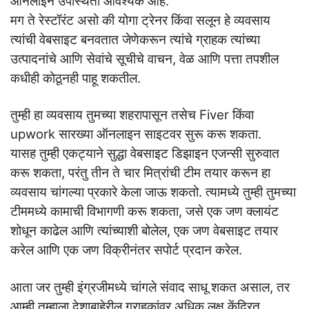
ऑनलाइन उपस्थिती आवश्यक आहे.
मग ते रेस्टॉरंट असो की योगा ट्रेनर किंवा सलून हे व्यवसाय
त्यांची वेबसाइट बनवतात जेणेकरून त्यांचे ग्राहक त्यांच्या
उत्पादनांचे आणि सेवांचे सूचीचे वाचन, वेळ आणि पत्ता तपशील
कधीही कोठूनही पाहू शकतील.
तुम्ही हा व्यवसाय तुमच्या शहरापासून तसेच Fiver किंवा
upwork सारख्या ऑनलाइन साइटवर सुरू करू शकता.
यासह तुम्ही एकट्याने सुद्धा वेबसाइट डिझाइन एजन्सी सुरुवात
करू शकता, परंतु तीन ते चार मित्रांची टीम तयार करून हा
व्यवसाय चांगल्या प्रकारे केला जाऊ शकतो. त्यामध्ये तुम्ही तुमच्या
टीममध्ये कामाची विभागणी करू शकता, जसे एक जण क्लायंट
शोधून काढेल आणि त्यांच्याशी बोलेल, एक जण वेबसाइट तयार
करेल आणि एक जण विक्रीनंतर सपोर्ट प्रदान करेल.
आता जर तुम्ही इंग्रजीमध्ये चांगले संवाद साधू शकत असाल, तर
आम्ही तुम्हाला देशाबाहेरील ग्राहकांवर अधिक लक्ष केंद्रित