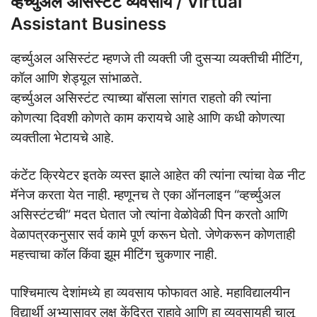
व्हर्च्युअल असिस्टंट व्यवसाय / Virtual
Assistant Business
व्हर्च्युअल असिस्टंट म्हणजे ती व्यक्ती जी दुसऱ्या व्यक्तीची मीटिंग,
कॉल आणि शेड्यूल सांभाळते.
व्हर्च्युअल असिस्टंट त्याच्या बॉसला सांगत राहतो की त्यांना
कोणत्या दिवशी कोणते काम करायचे आहे आणि कधी कोणत्या
व्यक्तीला भेटायचे आहे.
कंटेंट क्रियेटर इतके व्यस्त झाले आहेत की त्यांना त्यांचा वेळ नीट
मॅनेज करता येत नाही. म्हणूनच ते एका ऑनलाइन “व्हर्च्युअल
असिस्टंटची” मदत घेतात जो त्यांना वेळोवेळी पिन करतो आणि
वेळापत्रकनुसार सर्व कामे पूर्ण करून घेतो. जेणेकरून कोणताही
महत्त्वाचा कॉल किंवा झूम मीटिंग चुकणार नाही.
पाश्चिमात्य देशांमध्ये हा व्यवसाय फोफावत आहे. महाविद्यालयीन
विद्यार्थी अभ्यासावर लक्ष केंद्रित राहावे आणि हा व्यवसायही चालू