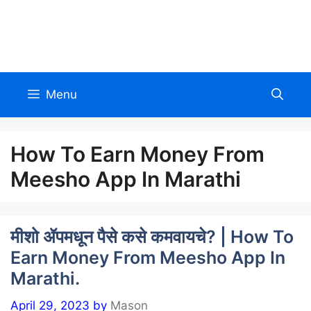
Skip
to
Allinmarathi.net
content
Menu
How To Earn Money From
Meesho App In Marathi
मीशो ॲपमधून पैसे कसे कमवायचे? | How To
Earn Money From Meesho App In
Marathi.
April 29, 2023
by
Mason