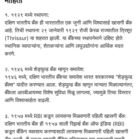
माहिती
१. १९२९ मध्ये स्थापना:
दक्षिण भारतीय बँक ही भारतातील एक जुनी आणि विश्वासार्ह खासगी बँक
आहे. तिची स्थापना २९ जानेवारी १९२९ रोजी केरळ राज्यातील त्रिशूर
(Thrissur) या शहरात झाली. या बँकेच्या स्थापनेमागे उद्दिष्ट होते
स्थानिक व्यापाऱ्यांना, शेतकऱ्यांना आणि लघुउद्योगांना आर्थिक मदत
करणे.
२. १९४६ मध्ये शेड्युल्ड बँक म्हणून समावेश:
१९४६ मध्ये, दक्षिण भारतीय बँकेचा समावेश भारत सरकारच्या “शेड्युल्ड
बँक्स” यादीत करण्यात आला. शेड्युल्ड बँक म्हणून मान्यता मिळाल्यानंतर,
बँकेला आरबीआयच्या विशेष सुविधा मिळू लागल्या, ज्यामुळे तिचा विस्तार
आणि विश्वासार्हता वाढली.
३. १९५७ मध्ये RBI कडून लायसन्स मिळवणारी पहिली खासगी बँक:
दक्षिण भारतीय बँक ही १९५७ साली रिझर्व्ह बँक ऑफ इंडिया (RBI)
कडून बँकिंग व्यवसाय करण्यासाठी लायसन्स मिळवणारी पहिली खासगी