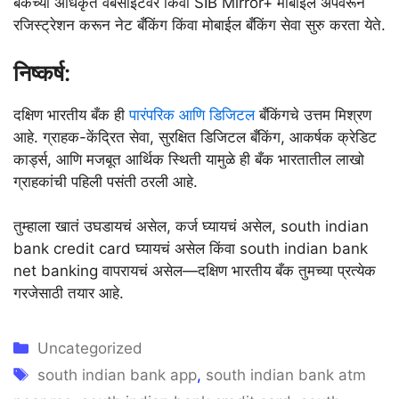
बँकेच्या अधिकृत वेबसाइटवर किंवा SIB Mirror+ मोबाईल अ‍ॅपवरून
रजिस्ट्रेशन करून नेट बँकिंग किंवा मोबाईल बँकिंग सेवा सुरु करता येते.
निष्कर्ष:
दक्षिण भारतीय बँक ही
पारंपरिक आणि डिजिटल
बँकिंगचे उत्तम मिश्रण
आहे. ग्राहक-केंद्रित सेवा, सुरक्षित डिजिटल बँकिंग, आकर्षक क्रेडिट
कार्ड्स, आणि मजबूत आर्थिक स्थिती यामुळे ही बँक भारतातील लाखो
ग्राहकांची पहिली पसंती ठरली आहे.
तुम्हाला खातं उघडायचं असेल, कर्ज घ्यायचं असेल, south indian
bank credit card घ्यायचं असेल किंवा south indian bank
net banking वापरायचं असेल—दक्षिण भारतीय बँक तुमच्या प्रत्येक
गरजेसाठी तयार आहे.
Categories
Uncategorized
Tags
south indian bank app
,
south indian bank atm