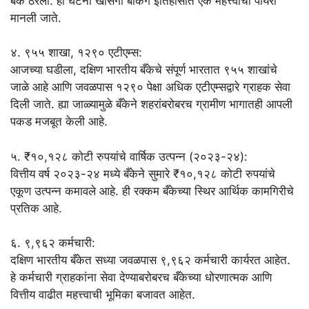
बँक ठरली. ही घटना खासगी बँकिंग इतिहासात एक महत्त्वाची पायरी
मानली जाते.
४. ९५५ शाखा, १२९० एटीएम्स:
आजच्या घडीला, दक्षिण भारतीय बँकेचे संपूर्ण भारतात ९५५ शाखांचे
जाळे आहे आणि जवळपास १२९० पेक्षा अधिक एटीएम्सद्वारे ग्राहक सेवा
दिली जाते. ह्या जाळ्यामुळे बँकेने शहरांबरोबरच ग्रामीण भागातही आपली
पकड मजबूत केली आहे.
५. ₹१०,१२८ कोटी रुपयांचे वार्षिक उत्पन्न (२०२३-२४):
वित्तीय वर्ष २०२३-२४ मध्ये बँकेने सुमारे ₹१०,१२८ कोटी रुपयांचे
एकूण उत्पन्न कमावले आहे. ही रक्कम बँकेच्या स्थिर आर्थिक कामगिरीचे
प्रतिक आहे.
६. ९,९६२ कर्मचारी:
दक्षिण भारतीय बँकेत सध्या जवळपास ९,९६२ कर्मचारी कार्यरत आहेत.
हे कर्मचारी ग्राहकांना सेवा देण्याबरोबरच बँकेच्या धोरणात्मक आणि
वित्तीय वाढीत महत्त्वाची भूमिका बजावत आहेत.