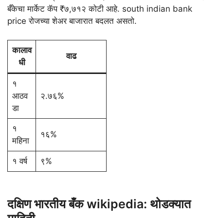
बँकेचा मार्केट कॅप ₹७,७१२ कोटी आहे. south indian bank
price रोजच्या शेअर बाजारात बदलत असतो.
कालाव
वाढ
धी
१
आठव
२.७६%
डा
१
१६%
महिना
१ वर्ष
९%
दक्षिण भारतीय बँक wikipedia: थोडक्यात