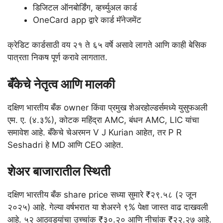
डिजिटल ऑनबोर्डिंग, व्हर्च्युअल कार्ड
OneCard app द्वारे कार्ड मॅनेजमेंट
क्रेडिट कार्डसाठी वय २१ ते ६५ वर्षे असावे लागते आणि काही बेसिक
पात्रता निकष पूर्ण करावे लागतात.
बँकेचे नेतृत्व आणि मालकी
दक्षिण भारतीय बँक owner किंवा प्रमुख शेअरहोल्डर्समध्ये युसुफअली
एम. ए. (४.३%), कोटक महिंद्रा AMC, बंधन AMC, LIC यांचा
समावेश आहे. बँकेचे चेअरमन V J Kurian आहेत, तर P R
Seshadri हे MD आणि CEO आहेत.
शेअर बाजारातील स्थिती
दक्षिण भारतीय बँक share price सध्या सुमारे ₹२९.५८ (२ जून
२०२५) आहे. गेल्या वर्षभरात या शेअरने ९% पेक्षा जास्त वाढ दाखवली
आहे. ५२ आठवड्यांचा उच्चांक ₹३०.२० आणि नीचांक ₹२२.२७ आहे.